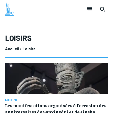
LOISIRS
Accueil
Loisirs
LOISIRS
LOISIRS
TECHNOLOGIE
TECHNOLOGIE
SANTÉ
SANTÉ
MODE
MODE
FINANCE
FINANCE
Loisirs
Les manifestations organisées à l’occasion des
VOYAGE
VOYAGE
CUISINE
CUISINE
anniversaires de Sanxingdui et de Jinsha