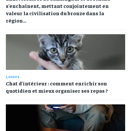
SPORT
SPORT
s’enchaînent, mettant conjointement en
ENTREPRISE
ENTREPRISE
valeur la civilisation du bronze dans la
MARKETING
MARKETING
région...
Loisirs
Chat d’intérieur : comment enrichir son
quotidien et mieux organiser ses repas ?