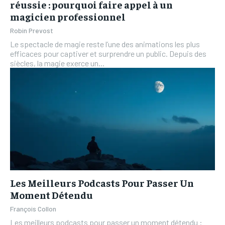
réussie : pourquoi faire appel à un
magicien professionnel
Robin Prevost
Le spectacle de magie reste l’une des animations les plus
efficaces pour captiver et surprendre un public. Depuis des
siècles, la magie exerce un...
Les Meilleurs Podcasts Pour Passer Un
Moment Détendu
François Collon
Les meilleurs podcasts pour passer un moment détendu :