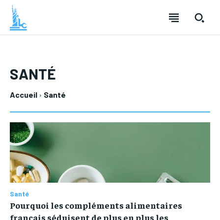
SANTÉ
Accueil
Santé
LOISIRS
LOISIRS
TECHNOLOGIE
TECHNOLOGIE
SANTÉ
SANTÉ
MODE
MODE
Santé
FINANCE
FINANCE
Pourquoi les compléments alimentaires
VOYAGE
VOYAGE
français séduisent de plus en plus les
CUISINE
CUISINE