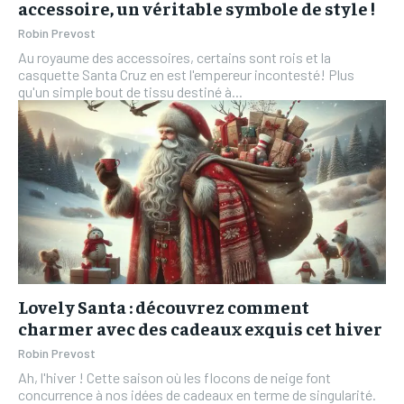
accessoire, un véritable symbole de style !
Robin Prevost
Au royaume des accessoires, certains sont rois et la
casquette Santa Cruz en est l'empereur incontesté! Plus
qu'un simple bout de tissu destiné à...
Lovely Santa : découvrez comment
charmer avec des cadeaux exquis cet hiver
Robin Prevost
Ah, l'hiver ! Cette saison où les flocons de neige font
concurrence à nos idées de cadeaux en terme de singularité.