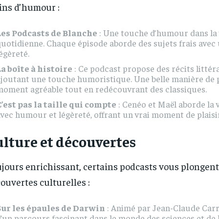
ins d’humour :
Les Podcasts de Blanche
: Une touche d’humour dans la 
uotidienne. Chaque épisode aborde des sujets frais avec
égèreté.
a boîte à histoire
: Ce podcast propose des récits littér
ajoutant une touche humoristique. Une belle manière de 
moment agréable tout en redécouvrant des classiques.
’est pas la taille qui compte
: Cenéo et Maël aborde la 
vec humour et légèreté, offrant un vrai moment de plaisir
lture et découvertes
jours enrichissant, certains podcasts vous plongen
ouvertes culturelles :
Sur les épaules de Darwin
: Animé par Jean-Claude Carriè
’un parcours fascinant dans le monde des sciences et de l