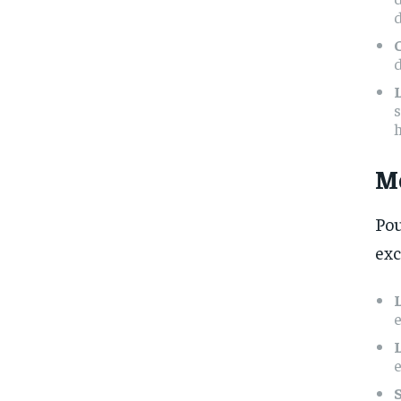
d
s
h
M
Pou
exc
e
L
e