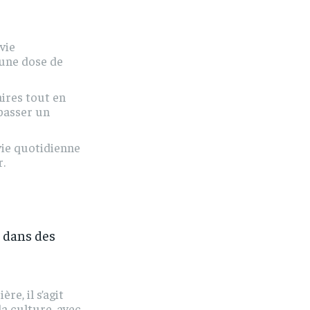
vie
 une dose de
aires tout en
passer un
vie quotidienne
.
t dans des
re, il s’agit
a culture, avec