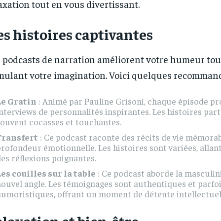
axation tout en vous divertissant.
s histoires captivantes
 podcasts de narration améliorent votre humeur tou
mulant votre imagination. Voici quelques recommand
Le Gratin
: Animé par Pauline Grisoni, chaque épisode p
nterviews de personnalités inspirantes. Les histoires par
ouvent cocasses et touchantes.
Transfert
: Ce podcast raconte des récits de vie mémora
rofondeur émotionnelle. Les histoires sont variées, allan
es réflexions poignantes.
es couilles sur la table
: Ce podcast aborde la masculin
ouvel angle. Les témoignages sont authentiques et parf
umoristiques, offrant un moment de détente intellectuel
laxation et bien-être