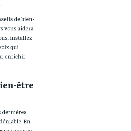
.
seils de bien-
ts vous aidera
s, installez-
voix qui
ur enrichir
ien-être
s dernières
ndéniable. En
caces pour se