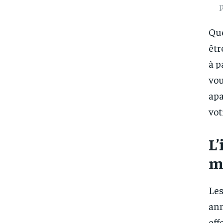
p
Que
êtr
à p
vou
apa
vot
L’
m
Les
ann
eff