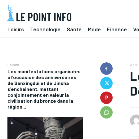
LE POINT INFO
Loisirs
Technologie
Santé
Mode
Finance
V
Loisirs
Accue
Les manifestations organisées
L
à l’occasion des anniversaires
de Sanxingdui et de Jinsha
D
s’enchaînent, mettant
conjointement en valeur la
civilisation du bronze dans la
région...