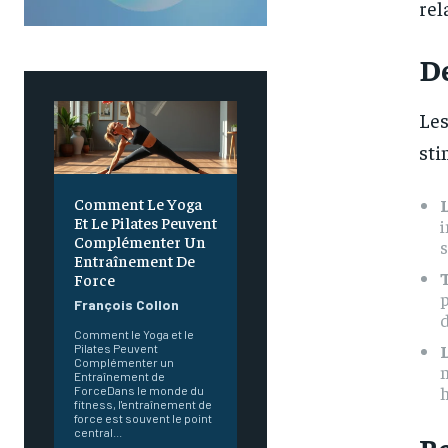
rel
De
Les
sti
Comment Le Yoga
Et Le Pilates Peuvent
i
Complémenter Un
s
Entraînement De
Force
p
François Collon
d
Comment le Yoga et le
L
Pilates Peuvent
Complémenter un
n
Entraînement de
h
ForceDans le monde du
fitness, l'entraînement de
force est souvent le point
central...
Re