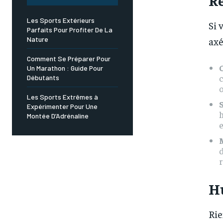
Les Sports Extérieurs
Si 
Parfaits Pour Profiter De La
axé
Nature
Comment Se Préparer Pour
Un Marathon : Guide Pour
Débutants
o
Les Sports Extrêmes à
Expérimenter Pour Une
h
Montée D’Adrénaline
e
d
r
H
Rie