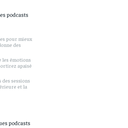
des podcasts
ues pour mieux
donne des
re les émotions
sortirez apaisé
 des sessions
érieure et la
ques podcasts