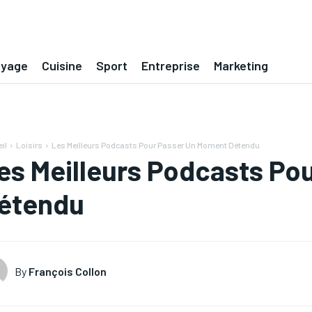
oyage
Cuisine
Sport
Entreprise
Marketing
il
Loisirs
Les Meilleurs Podcasts Pour Passer Un Moment Détendu
es Meilleurs Podcasts Po
étendu
By
François Collon