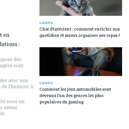
Loisirs
Chat d’intérieur : comment enrichir son
t en
quotidien et mieux organiser ses repas ?
ations :
ropose des
tagées sont
bles avec une
Loisirs
t de l’humour à
Comment les jeux automobiles sont
devenus l’un des genres les plus
ité sous un
populaires du gaming
ois même
le.