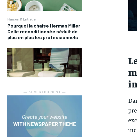
Maison & Entretien
Pourquoi la chaise Herman Miller
Celle reconditionnée séduit de
plus en plus les professionnels
L
m
i
― ADVERTISEMENT ―
Dan
pre
exc
inc