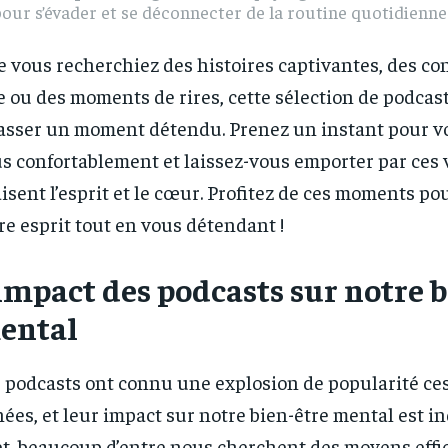
our s’évader et se déconnecter de la routine quotidienne
 vous recherchiez des histoires captivantes, des con
e ou des moments de rires, cette sélection de podcas
asser un moment détendu. Prenez un instant pour vou
s confortablement et laissez-vous emporter par ces 
isent l’esprit et le cœur. Profitez de ces moments po
re esprit tout en vous détendant !
impact des podcasts sur notre b
ental
 podcasts ont connu une explosion de popularité ce
ées, et leur impact sur notre bien-être mental est i
et, beaucoup d’entre nous cherchent des moyens effi