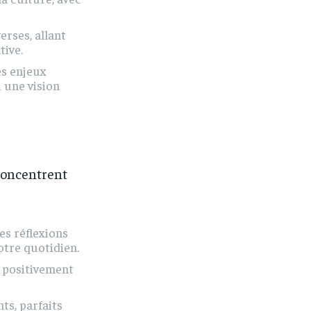
rses, allant
tive.
es enjeux
 une vision
 concentrent
es réflexions
otre quotidien.
 positivement
ts, parfaits