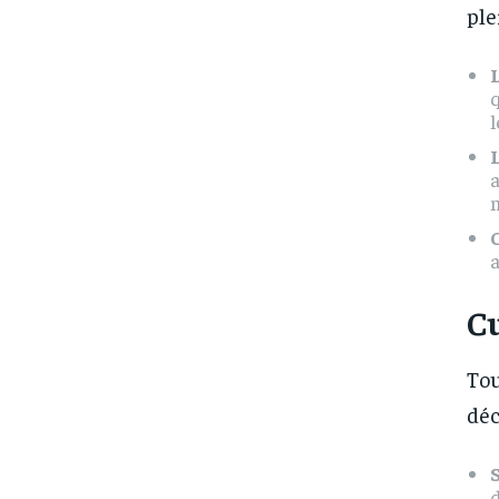
ple
q
l
L
C
a
Cu
Tou
déc
d