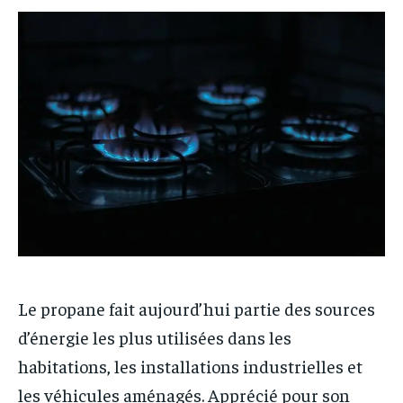
MODE
MODE
FINANCE
FINANCE
VOYAGE
VOYAGE
CUISINE
CUISINE
SPORT
SPORT
ENTREPRISE
ENTREPRISE
MARKETING
MARKETING
Le propane fait aujourd’hui partie des sources
d’énergie les plus utilisées dans les
habitations, les installations industrielles et
les véhicules aménagés. Apprécié pour son