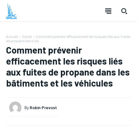
Accueil
Santé
Comment prévenir efficacement les risques liés aux fuites
de propane dans les...
Comment prévenir
efficacement les risques liés
aux fuites de propane dans les
bâtiments et les véhicules
By
Robin Prevost
LOISIRS
LOISIRS
TECHNOLOGIE
TECHNOLOGIE
SANTÉ
SANTÉ