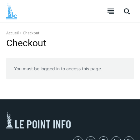
LOISIRS
LOISIRS
TECHNOLOGIE
TECHNOLOGIE
Accueil
Checkout
SANTÉ
SANTÉ
Checkout
MODE
MODE
FINANCE
FINANCE
VOYAGE
VOYAGE
CUISINE
CUISINE
You must be logged in to access this page.
SPORT
SPORT
ENTREPRISE
ENTREPRISE
MARKETING
MARKETING
LE POINT INFO