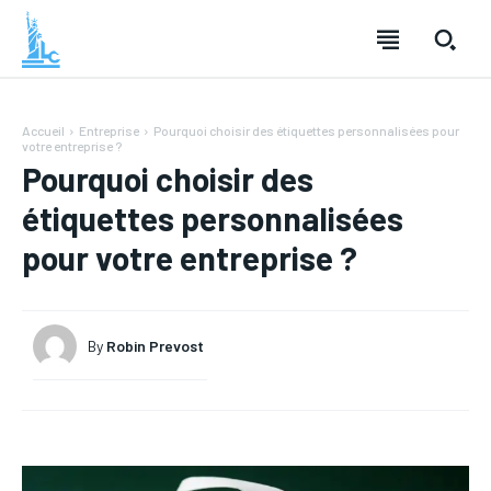
Accueil
Entreprise
Pourquoi choisir des étiquettes personnalisées pour
votre entreprise ?
Pourquoi choisir des
étiquettes personnalisées
pour votre entreprise ?
LOISIRS
LOISIRS
By
Robin Prevost
TECHNOLOGIE
TECHNOLOGIE
SANTÉ
SANTÉ
MODE
MODE
FINANCE
FINANCE
VOYAGE
VOYAGE