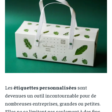
CUISINE
CUISINE
SPORT
SPORT
ENTREPRISE
ENTREPRISE
MARKETING
MARKETING
Les
étiquettes personnalisées
sont
devenues un outil incontournable pour de
nombreuses entreprises, grandes ou petites.
Elles ne se limitent pas seulement à des fins