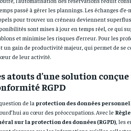
outre, l’automatisation des réservations réduit con
temps passé à gérer les plannings. Les échanges d’e-
ppels pour trouver un créneau deviennent superflus
ponibilités sont mises à jour en temps réel, ce qui s
blons et minimise les risques d’erreur. Pour les prof
st un gain de productivité majeur, qui permet de se 
cœur de leur activité.
s atouts d’une solution conçue
onformité RGPD
question de la
protection des données personnel
ourd’hui au cœur des préoccupations. Avec le
Règl
éral sur la protection des données (RGPD)
, les 
vent s’assurer que les informations qu’elles collecte