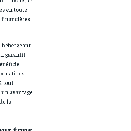
es en toute
 financières
n hébergeant
il garantit
énéficie
formations,
à tout
e un avantage
de la
our tous