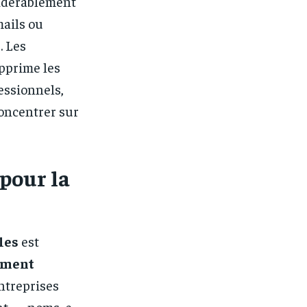
sidérablement
mails ou
. Les
upprime les
essionnels,
concentrer sur
 pour la
les
est
ement
entreprises
nt — noms, e-