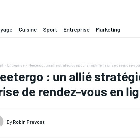
oyage
Cuisine
Sport
Entreprise
Marketing
il
Entreprise
Meetergo : un allié stratégique pour simplifier la prise de rendez-vou
eetergo : un allié stratégi
rise de rendez-vous en li
By
Robin Prevost