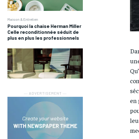
Maison & Entretien
Pourquoi la chaise Herman Miller
Celle reconditionnée séduit de
plus en plus les professionnels
Dan
une
Qu’
con
séc
― ADVERTISEMENT ―
en 
pou
leu
mee