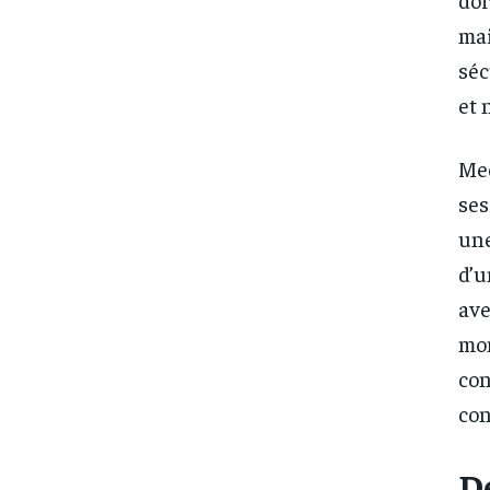
mai
séc
et 
Mee
ses
un
d’u
ave
mom
con
con
D