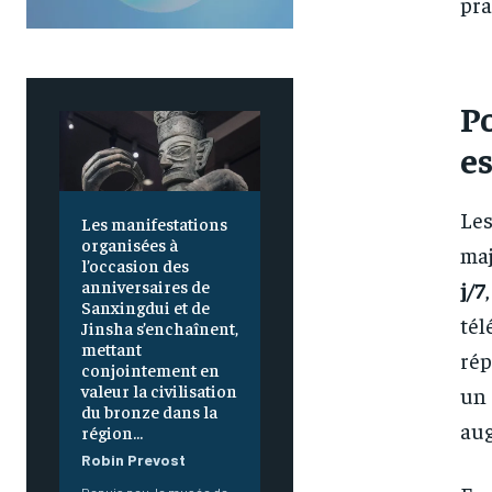
pra
Po
e
Les
Les manifestations
organisées à
maj
l’occasion des
anniversaires de
j/7
Sanxingdui et de
tél
Jinsha s’enchaînent,
mettant
rép
conjointement en
valeur la civilisation
un 
du bronze dans la
aug
région...
Robin Prevost