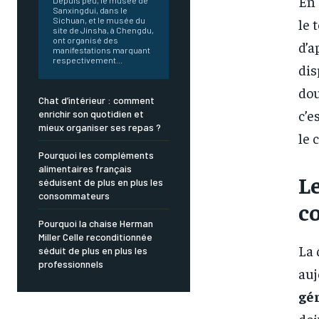
En 
Depuis peu, le musée de
Sanxingdui, dans le
le 
Sichuan, et le musée du
site de Jinsha, à Chengdu,
ont organisé des
d’a
manifestations marquant
respectivement...
dis
dou
Chat d’intérieur : comment
c’e
enrichir son quotidien et
mieux organiser ses repas ?
le 
Pourquoi les compléments
alimentaires français
Le
séduisent de plus en plus les
consommateurs
c
Pourquoi la chaise Herman
Miller Celle reconditionnée
La 
séduit de plus en plus les
professionnels
auj
gén
doi