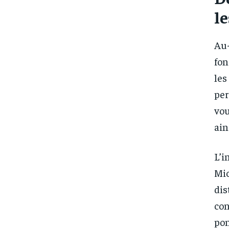
le
Au-
fon
les
per
vou
ain
L’i
Mic
dis
con
pon