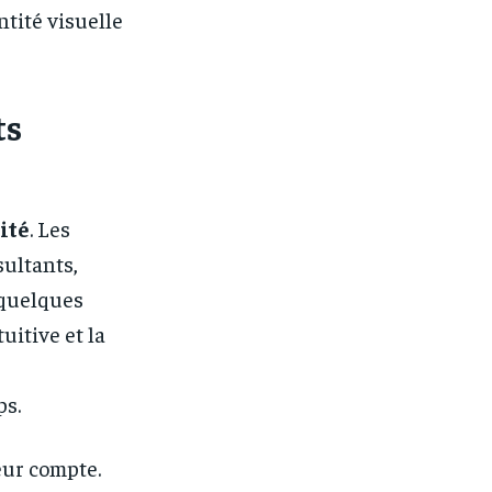
ntité visuelle
ts
lité
. Les
sultants,
 quelques
uitive et la
ps.
eur compte.