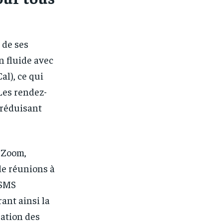
 de ses
n fluide avec
al), ce qui
Les rendez-
 réduisant
 Zoom,
de réunions à
 SMS
ant ainsi la
sation des