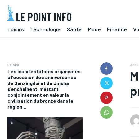
LE POINT INFO
Loisirs
Technologie
Santé
Mode
Finance
V
Loisirs
Accue
Les manifestations organisées
M
à l’occasion des anniversaires
de Sanxingdui et de Jinsha
p
s’enchaînent, mettant
conjointement en valeur la
civilisation du bronze dans la
région...