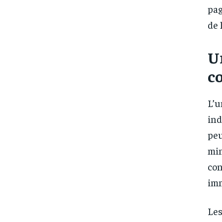
pag
de 
U
c
L’u
ind
peu
min
con
imm
Les