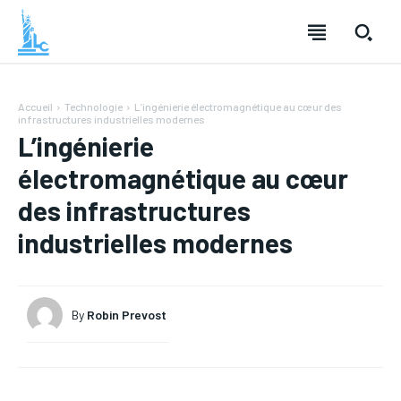
Accueil
Technologie
L’ingénierie électromagnétique au cœur des
infrastructures industrielles modernes
L’ingénierie
électromagnétique au cœur
des infrastructures
industrielles modernes
By
Robin Prevost
LOISIRS
LOISIRS
TECHNOLOGIE
TECHNOLOGIE
SANTÉ
SANTÉ
MODE
MODE