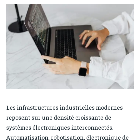
FINANCE
FINANCE
VOYAGE
VOYAGE
CUISINE
CUISINE
SPORT
SPORT
ENTREPRISE
ENTREPRISE
MARKETING
MARKETING
Les infrastructures industrielles modernes
reposent sur une densité croissante de
systèmes électroniques interconnectés.
Automatisation, robotisation, électronique de