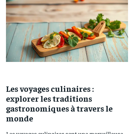
MODE
MODE
FINANCE
FINANCE
VOYAGE
VOYAGE
CUISINE
CUISINE
SPORT
SPORT
ENTREPRISE
ENTREPRISE
MARKETING
MARKETING
Les voyages culinaires :
explorer les traditions
gastronomiques à travers le
monde
Les voyages culinaires sont une merveilleuse