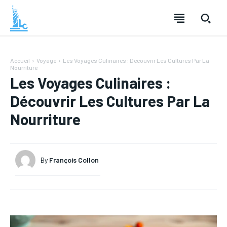
Accueil
Voyage
Les Voyages Culinaires : Découvrir Les Cultures Par La
Nourriture
Les Voyages Culinaires :
Découvrir Les Cultures Par La
Nourriture
By
François Collon
LOISIRS
LOISIRS
TECHNOLOGIE
TECHNOLOGIE
SANTÉ
SANTÉ