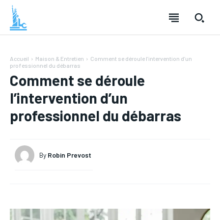
Accueil
Maison & Entretien
Comment se déroule l’intervention d’un
professionnel du débarras
Comment se déroule
l’intervention d’un
professionnel du débarras
LOISIRS
LOISIRS
TECHNOLOGIE
TECHNOLOGIE
By
Robin Prevost
SANTÉ
SANTÉ
MODE
MODE
FINANCE
FINANCE
VOYAGE
VOYAGE
CUISINE
CUISINE
SPORT
SPORT