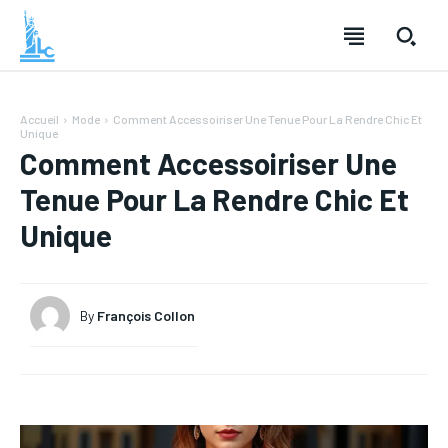
Accueil
Mode
Comment Accessoiriser Une Tenue Pour La Rendre Chic Et
Unique
Comment Accessoiriser Une
Tenue Pour La Rendre Chic Et
Unique
By
François Collon
LOISIRS
LOISIRS
TECHNOLOGIE
TECHNOLOGIE
SANTÉ
SANTÉ