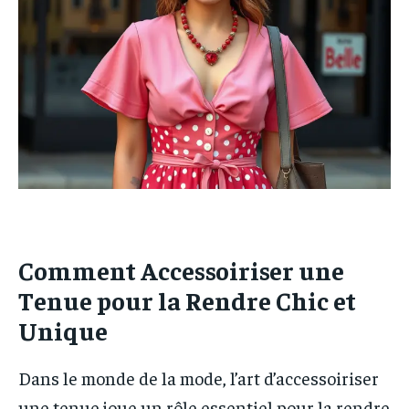
MODE
MODE
FINANCE
FINANCE
VOYAGE
VOYAGE
CUISINE
CUISINE
SPORT
SPORT
ENTREPRISE
ENTREPRISE
MARKETING
MARKETING
Comment Accessoiriser une
Tenue pour la Rendre Chic et
Unique
Dans le monde de la mode, l’art d’accessoiriser
une tenue joue un rôle essentiel pour la rendre