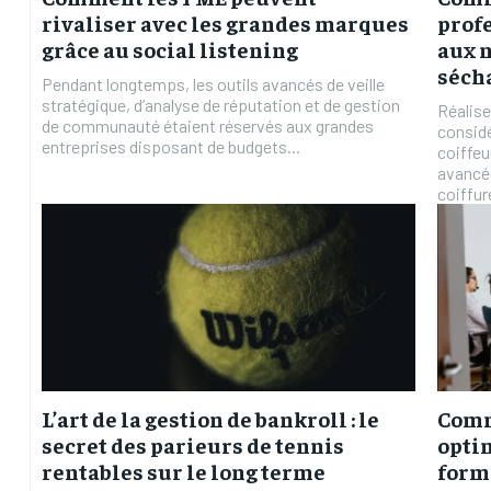
rivaliser avec les grandes marques
profe
grâce au social listening
aux 
séch
Pendant longtemps, les outils avancés de veille
stratégique, d’analyse de réputation et de gestion
Réalise
de communauté étaient réservés aux grandes
considé
entreprises disposant de budgets...
coiffeu
avancée
coiffure
L’art de la gestion de bankroll : le
Comm
secret des parieurs de tennis
optim
rentables sur le long terme
form