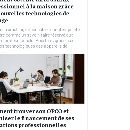
ssionnel à la maison grâce
nouvelles technologies de
age
r un brushing impeccable a longtemps été
ré comme un savoir-faire réservé aux
rs professionnels. Pourtant, grâce aux
s technologiques des appareils de
...
ent trouver son OPCO et
iser le financement de ses
ations professionnelles