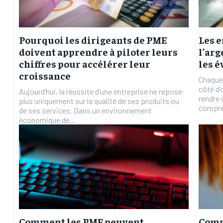
Pourquoi les dirigeants de PME
Les e
doivent apprendre à piloter leurs
l’arg
chiffres pour accélérer leur
les é
croissance
Chaque 
côté d’
Aujourd’hui, la réussite d’une entreprise ne repose
rendre
plus uniquement sur la qualité de ses produits ou
compréh
de ses services. Dans un environnement
économique de...
Comment les PME peuvent
Comm