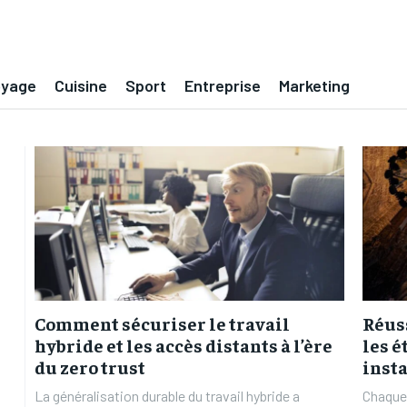
oyage
Cuisine
Sport
Entreprise
Marketing
Comment sécuriser le travail
Réuss
hybride et les accès distants à l’ère
les é
du zero trust
insta
La généralisation durable du travail hybride a
Chaque 