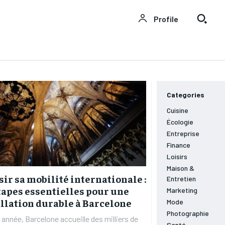
Profile
LOISIRS
LOISIRS
TECHNOLOGIE
TECHNOLOGIE
SANTÉ
SANTÉ
MODE
MODE
Categories
FINANCE
FINANCE
Cuisine
VOYAGE
VOYAGE
Écologie
CUISINE
CUISINE
Entreprise
SPORT
SPORT
Finance
ENTREPRISE
ENTREPRISE
Loisirs
MARKETING
MARKETING
Maison &
ir sa mobilité internationale :
Entretien
tapes essentielles pour une
Marketing
llation durable à Barcelone
Mode
Photographie
année, Barcelone accueille des milliers de
Santé