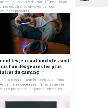
x résidents venus de toute l'Europe et du
u monde. Salariés envoyés par leur
ise, entrepreneurs,...
ent les jeux automobiles sont
us l’un des genres les plus
laires du gaming
vidéo a connu de nombreuses évolutions au
es dernières décennies. Parmi les genres
 le plus progressé, les jeux automobiles...