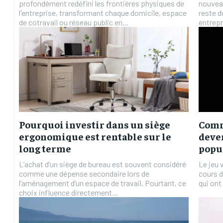
profondément redéfini les frontières physiques de
nouveau
l'entreprise, transformant chaque domicile, espace
reste d
de cotravail ou réseau public en...
entrepr
Pourquoi investir dans un siège
Comm
ergonomique est rentable sur le
deven
long terme
popu
L’achat d’un siège de bureau est souvent considéré
Le jeu 
comme une dépense secondaire lors de
cours d
l’aménagement d’un espace de travail. Pourtant, ce
qui ont
choix influence directement...