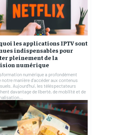
uoi les applications IPTV sont
nues indispensables pour
ter pleinement de la
vision numérique
nsformation numérique a profondément
 notre manière d’accéder aux contenus
suels. Aujourd’hui, les téléspectateurs
hent davantage de liberté, de mobilité et de
alisation...