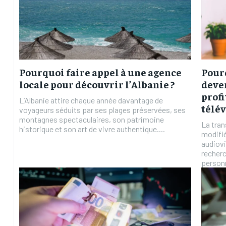
Pourquoi faire appel à une agence
Pourq
locale pour découvrir l’Albanie ?
deve
profi
L’Albanie attire chaque année davantage de
télé
voyageurs séduits par ses plages préservées, ses
montagnes spectaculaires, son patrimoine
La tra
historique et son art de vivre authentique....
modifié
audiovi
recherc
personn