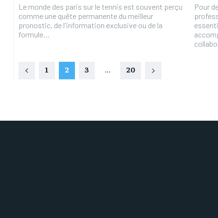
Le monde des paris sur le tennis est souvent perçu
Pour de
comme une quête permanente du meilleur
profess
pronostic, de l'information exclusive ou de la
essenti
formule...
accomp
collabor
1
2
3
...
20